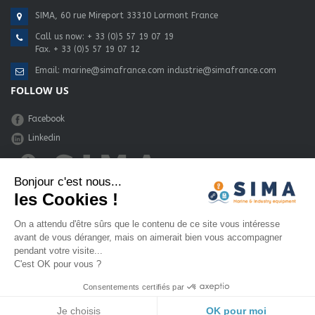
SIMA, 60 rue Mireport 33310 Lormont France
Call us now:
+ 33 (0)5 57 19 07 19
Fax. + 33 (0)5 57 19 07 12
Email:
marine@simafrance.com
industrie@simafrance.com
FOLLOW US
Facebook
Linkedin
Bonjour c'est nous...
les Cookies !
une réalisation :
Eenov - Bordeaux
On a attendu d'être sûrs que le contenu de ce site vous intéresse
avant de vous déranger, mais on aimerait bien vous accompagner
pendant votre visite...
C'est OK pour vous ?
Consentements certifiés par
Je choisis
OK pour moi