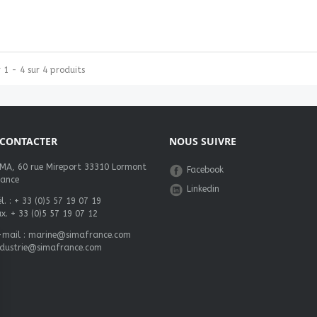
 1 - 4 sur 4 produits
CONTACTER
NOUS SUIVRE
IMA, 60 rue Mireport 33310 Lormont
Facebook
rance
Linkedin
l. :
+ 33 (0)5 57 19 07 19
ax. + 33 (0)5 57 19 07 12
-mail :
marine@simafrance.com
ndustrie@simafrance.com