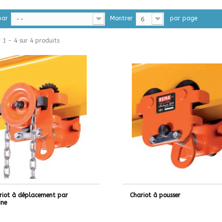
par
Montrer
par page
--
6
 1 - 4 sur 4 produits
riot à déplacement par
Chariot à pousser
ine