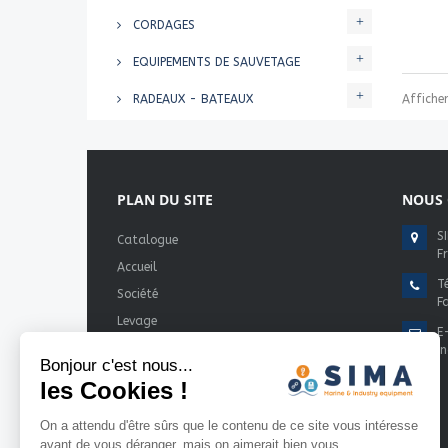
CORDAGES
EQUIPEMENTS DE SAUVETAGE
RADEAUX - BATEAUX
Afficher
PLAN DU SITE
NOUS 
S
Catalogue
F
Accueil
Té
Société
F
Levage
E
Sauvetage-Sécurité
i
Bonjour c'est nous...
Métiers
les Cookies !
Services
On a attendu d'être sûrs que le contenu de ce site vous intéresse
Partenaires
avant de vous déranger, mais on aimerait bien vous