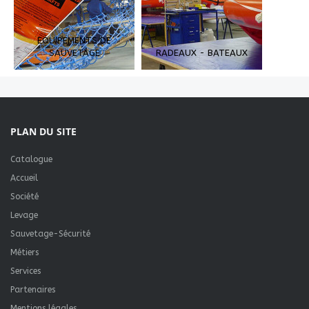
EQUIPEMENTS DE
SAUVETAGE
RADEAUX - BATEAUX
PLAN DU SITE
Catalogue
Accueil
Société
Levage
Sauvetage-Sécurité
Métiers
Services
Partenaires
Mentions légales