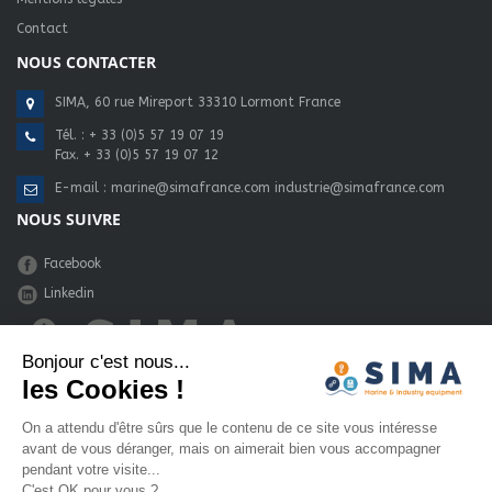
Contact
NOUS CONTACTER
SIMA, 60 rue Mireport 33310 Lormont France
Tél. :
+ 33 (0)5 57 19 07 19
Fax. + 33 (0)5 57 19 07 12
E-mail :
marine@simafrance.com
industrie@simafrance.com
NOUS SUIVRE
Facebook
Linkedin
Bonjour c'est nous...
les Cookies !
une réalisation :
Eenov - Bordeaux
On a attendu d'être sûrs que le contenu de ce site vous intéresse
avant de vous déranger, mais on aimerait bien vous accompagner
pendant votre visite...
C'est OK pour vous ?