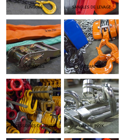
ELINGUES
SANGLES DE LEVAGE
ARRIMAGES
APPAREILS
ACCESSOIRES DE LEVAGE
GAMME INOX