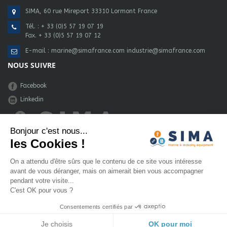
SIMA, 60 rue Mireport 33310 Lormont France
Tél. :
+ 33 (0)5 57 19 07 19
Fax. + 33 (0)5 57 19 07 12
E-mail :
marine@simafrance.com
industrie@simafrance.com
NOUS SUIVRE
Facebook
Linkedin
Bonjour c'est nous...
les Cookies !
une réalisation :
Eenov - Bordeaux
On a attendu d'être sûrs que le contenu de ce site vous intéresse
avant de vous déranger, mais on aimerait bien vous accompagner
pendant votre visite...
C'est OK pour vous ?
Consentements certifiés par
Je choisis
OK pour moi