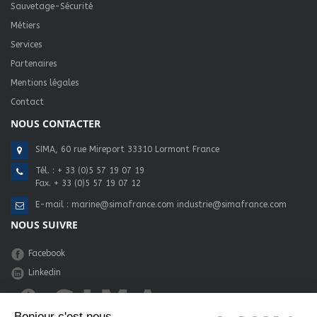
Sauvetage-Sécurité
Métiers
Services
Partenaires
Mentions légales
Contact
NOUS CONTACTER
SIMA, 60 rue Mireport 33310 Lormont France
Tél. :
+ 33 (0)5 57 19 07 19
Fax. + 33 (0)5 57 19 07 12
E-mail :
marine@simafrance.com
industrie@simafrance.com
NOUS SUIVRE
Facebook
Linkedin
Bonjour c'est nous...