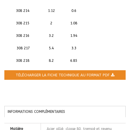
308 214
1.12
0.6
308 215
2
1.08
308 216
3.2
1.94
308 217
5.4
3.3
308 218
8.2
6.85
TÉLÉCHARGER LA FICHE TECHNIQUE AU FORMAT PDF
INFORMATIONS COMPLÉMENTAIRES
Matière
Acier allié, classe 80, trempé et revenu