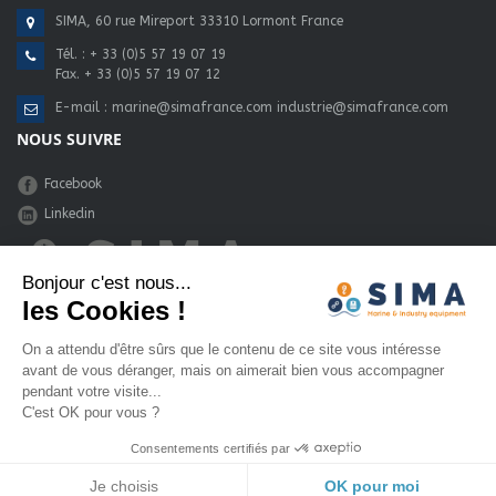
SIMA, 60 rue Mireport 33310 Lormont France
Tél. :
+ 33 (0)5 57 19 07 19
Fax. + 33 (0)5 57 19 07 12
E-mail :
marine@simafrance.com
industrie@simafrance.com
NOUS SUIVRE
Facebook
Linkedin
Bonjour c'est nous...
les Cookies !
une réalisation :
Eenov - Bordeaux
On a attendu d'être sûrs que le contenu de ce site vous intéresse
avant de vous déranger, mais on aimerait bien vous accompagner
pendant votre visite...
C'est OK pour vous ?
Consentements certifiés par
Je choisis
OK pour moi