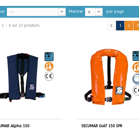
par
Montrer
par page
--
6
r 1 - 6 sur 22 produits
1
2
3
UMAR Alpha 150
SECUMAR Golf 150 SPR