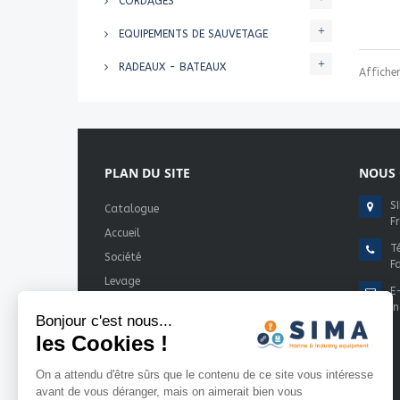
CORDAGES
EQUIPEMENTS DE SAUVETAGE
RADEAUX - BATEAUX
Affiche
PLAN DU SITE
NOUS 
S
Catalogue
F
Accueil
Té
Société
F
Levage
E
Sauvetage-Sécurité
i
Bonjour c'est nous...
Métiers
les Cookies !
Services
On a attendu d'être sûrs que le contenu de ce site vous intéresse
Partenaires
avant de vous déranger, mais on aimerait bien vous