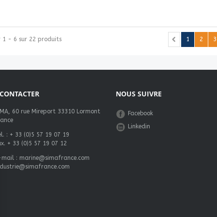
r 1 - 6 sur 22 produits
1
2
3
CONTACTER
NOUS SUIVRE
IMA, 60 rue Mireport 33310 Lormont
Facebook
rance
Linkedin
l. :
+ 33 (0)5 57 19 07 19
ax. + 33 (0)5 57 19 07 12
-mail :
marine@simafrance.com
ndustrie@simafrance.com