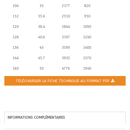
104
33
2177
820
112
35.6
2510
950
120
38.4
2844
1090
128
40.6
3197
1240
136
43
3599
1400
144
45.7
3932
1570
160
50
4776
1940
TÉLÉCHARGER LA FICHE TECHNIQUE AU FORMAT PDF
INFORMATIONS COMPLÉMENTAIRES