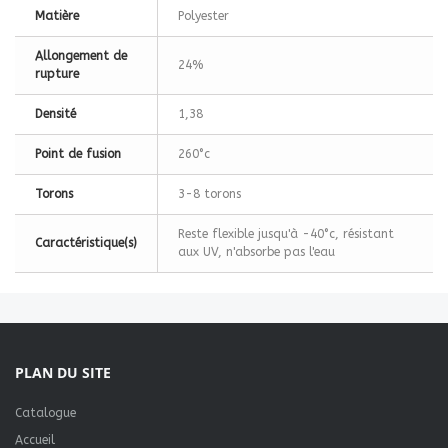
Matière
Polyester
Allongement de
24%
rupture
Densité
1,38
Point de fusion
260°c
Torons
3-8 torons
Reste flexible jusqu'à -40°c, résistant
Caractéristique(s)
aux UV, n'absorbe pas l'eau
PLAN DU SITE
Catalogue
Accueil