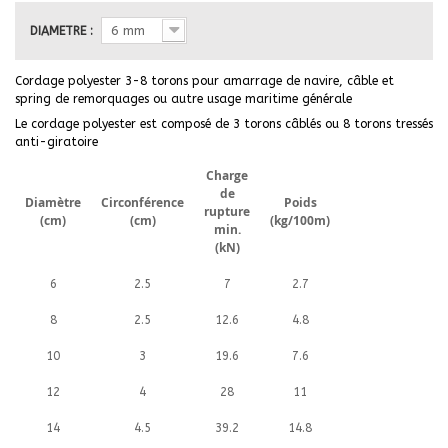
6 mm
DIAMETRE :
Cordage polyester 3-8 torons pour amarrage de navire, câble et
spring de remorquages ou autre usage maritime générale
Le cordage polyester est composé de 3 torons câblés ou 8 torons tressés
anti-giratoire
Charge
de
Diamètre
Circonférence
Poids
rupture
(cm)
(cm)
(kg/100m)
min.
(kN)
6
2.5
7
2.7
8
2.5
12.6
4.8
10
3
19.6
7.6
12
4
28
11
14
4.5
39.2
14.8