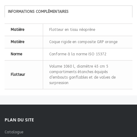
INFORMATIONS COMPLÉMENTAIRES
Matière
Flotteur en tissu néoprène
Matière
Coque rigide en composite GRP orange
Norme
Conforme à la norme ISO 15372
Volume 1060 l, diamètre 45 cm 5
compartiments étanches équipés
Flotteur
d’embouts gonflables et de valves de
surpression
PLAN DU SITE
Catalogue